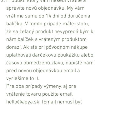
Produkt, ktorý vám nesedí vrátite a
spravíte novú objednávku. My vám
vrátime sumu do 14 dní od doručenia
balíčka. V tomto prípade máte istotu,
že sa želaný produkt nevypredá kým k
nám balíček s vráteným produktom
dorazí. Ak ste pri pôvodnom nákupe
uplatňovali darčekovú poukážku alebo
časovo obmedzenú zľavu, napíšte nám
pred novou objednávkou email a
vyriešime to :).
Pre oba prípady výmeny, aj pre
vrátenie tovaru použite email
hello@aeya.sk
. (Email nemusí byť
nutne vytlačený. Stačí, keď všetky
údaje ktoré potrebujeme prepíšete na
papier a vložíte do balíčka.)