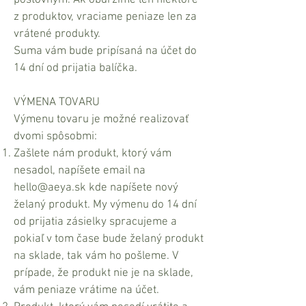
poštovným. Ak obdržíme len niektoré
z produktov, vraciame peniaze len za
vrátené produkty.
Suma vám bude pripísaná na účet do
14 dní od prijatia balíčka.
VÝMENA TOVARU
Výmenu tovaru je možné realizovať
dvomi spôsobmi:
Zašlete nám produkt, ktorý vám
nesadol, napíšete email na
hello@aeya.sk
kde napíšete nový
želaný produkt. My výmenu do 14 dní
od prijatia zásielky spracujeme a
pokiaľ v tom čase bude želaný produkt
na sklade, tak vám ho pošleme. V
prípade, že produkt nie je na sklade,
vám peniaze vrátime na účet.