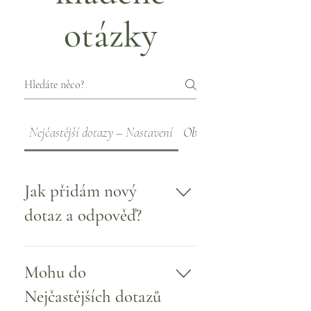
otázky
Nejčastější dotazy – Nastavení
Obecné
Jak přidám nový
dotaz a odpověď?
Chcete-li přidat nové Nejčastější
dotazy, postupujte podle těchto
Mohu do
pokynů: Klikněte na tlačítko
Nejčastějších dotazů
„Spravovat Nejčastější dotazy“ Ve